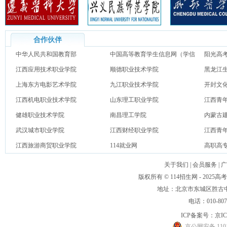
合作伙伴
中华人民共和国教育部
中国高等教育学生信息网（学信
阳光高
江西应用技术职业学院
网）
顺德职业技术学院
黑龙江
上海东方电影艺术学院
九江职业技术学院
开封文
江西机电职业技术学院
山东理工职业学院
江西青
健雄职业技术学院
南昌理工学院
内蒙古
武汉城市职业学院
江西财经职业学院
江西青
江西旅游商贸职业学院
114就业网
高职高
关于我们
|
会员服务
|
广
版权所有 © 114招生网 - 20
地址：北京市东城区胜古中路
电话：010-80
ICP备案号：
京IC
京公网安备 1101