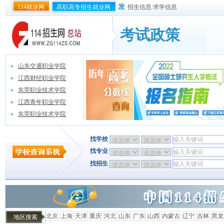
发
114就业网
高职高专招生就业网
招生信息
/
求学信息
考试政策
山东交通职业学院
江西财经职业学院
东莞职业技术学院
江西青年职业学院
东莞职业技术学院
找学校
找专业
找招生
北京
上海
天津
重庆
河北
山东
广东
山西
内蒙古
辽宁
吉林
黑龙
地区搜索