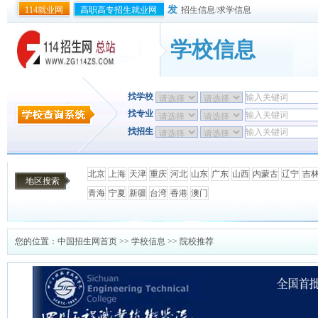
发
114就业网
高职高专招生就业网
招生信息
/
求学信息
学校信息
找学校
找专业
找招生
北京
上海
天津
重庆
河北
山东
广东
山西
内蒙古
辽宁
吉
地区搜索
青海
宁夏
新疆
台湾
香港
澳门
您的位置：
中国招生网首页
>>
学校信息
>> 院校推荐