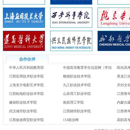
合作伙伴
中华人民共和国教育部
中国高等教育学生信息网（学信
阳光高
江西应用技术职业学院
网）
顺德职业技术学院
黑龙江
上海东方电影艺术学院
九江职业技术学院
开封文
江西机电职业技术学院
山东理工职业学院
江西青
健雄职业技术学院
南昌理工学院
内蒙古
武汉城市职业学院
江西财经职业学院
江西青
江西旅游商贸职业学院
114就业网
高职高