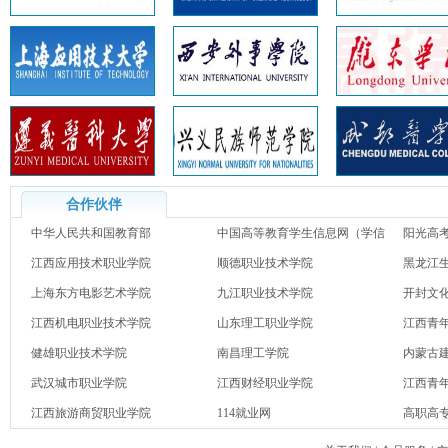
合作伙伴
中华人民共和国教育部
中国高等教育学生信息网（学信
阳光高
江西应用技术职业学院
网）
顺德职业技术学院
黑龙江
上海东方电影艺术学院
九江职业技术学院
开封文
江西机电职业技术学院
山东理工职业学院
江西青
健雄职业技术学院
南昌理工学院
内蒙古
武汉城市职业学院
江西财经职业学院
江西青
江西旅游商贸职业学院
114就业网
高职高