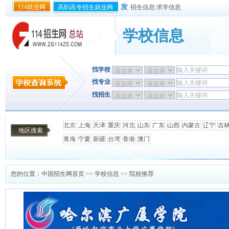
发
114就业网
高职高专招生就业网
招生信息
/
求学信息
学校信息
找学校
找专业
找招生
北京
上海
天津
重庆
河北
山东
广东
山西
内蒙古
辽宁
吉
地区搜索
青海
宁夏
新疆
台湾
香港
澳门
您的位置：
中国招生网首页
>>
学校信息
>> 院校推荐