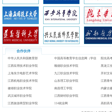
合作伙伴
中华人民共和国教育部
中国高等教育学生信息网（学信
阳光高
江西应用技术职业学院
网）
顺德职业技术学院
黑龙江
上海东方电影艺术学院
九江职业技术学院
开封文
江西机电职业技术学院
山东理工职业学院
江西青
健雄职业技术学院
南昌理工学院
内蒙古
武汉城市职业学院
江西财经职业学院
江西青
江西旅游商贸职业学院
114就业网
高职高