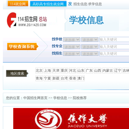
发
114就业网
高职高专招生就业网
招生信息
/
求学信息
学校信息
找学校
找专业
找招生
北京
上海
天津
重庆
河北
山东
广东
山西
内蒙古
辽宁
吉
地区搜索
青海
宁夏
新疆
台湾
香港
澳门
您的位置：
中国招生网首页
>>
学校信息
>> 院校推荐