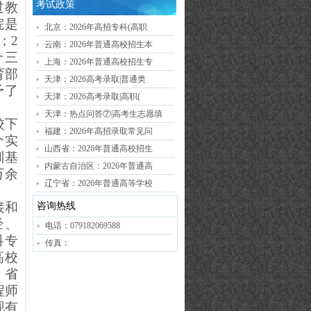
考试政策
过教
院是
北京：2026年高招专科(高职
；2
云南：2026年普通高校招生本
十三
上海：2026年普通高校招生专
育部
天津：2026高考录取|普通类
予了
天津：2026高考录取|高职(
天津：热点问答⑦|高考生志愿填
校下
福建：2026年高招录取常见问
个实
山西省：2026年普通高校招生
训基
内蒙古自治区：2026年普通高
万
余
辽宁省：2026年普通高等学校
接和
咨询热线
经、
电话：079182069588
科专
传真：
高校
，省
程师
现有