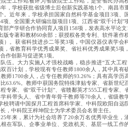
校院士工作站被评为省级院士工作站，是全省民办高
24年，学校获批
省级博士后创新实践基地1个、南昌市
个。
近年来，学校承担
国家自然科学基金项目
3
项、
4项、全国重大研编出版项目1项、江西省“双千计划”
育部产学研合作协同育人项目158项，
发表高水平论文
出版专著和教材
60
余部；获授权各类专利、软件著作权
项
）
。获省科技进步二等奖3项，中国仪器仪表学会
2项，省教育科学优秀成果奖、省社科优秀成果奖5项
合作创新与促进奖1项。
资队伍。大力实施人才强校战略，稳步推进“五大工程
施双百计划，学校现有专任教师1800余人，其中具有
教师1700余人，占专任教师的93.26%；具有高学历
63.6%
。教师中获国务院特殊津贴专家、省新世纪
程专家、省“双千计划”、省赣鄱英才555工程专家、
年学科带头人、省中青年骨干教师等
70余
人，省级教
。学校聘请中国探月工程首席科学家、中科院欧阳自远
校长，中科院王梓坤院士为学术委员会名誉主任。
25年来，累计为社会培养了20余万名优秀毕业生，
扎根在军队、企事业单位、党政机关、基层一线工作