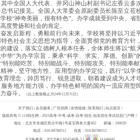
，其中全国人大代表、井冈山神山村副书记左香云多
平总书记接见。全国人大常委会原副委员长陈至立莅
学校“神奇美丽，很有特色”。办学成就受到中央、省
的高度赞扬和社会的肯定。
厉奋发启新程，勇毅前行向未来。学校将坚持以习近
国特色社会主义思想为指导，全面贯彻党的教育方针
党的建设，落实立德树人根本任务，全体师生将以“航
中华”为办学宗旨，秉承“科学、求实、厚德、创新”
“特别能吃苦、特别能战斗、特别能攻关、特别能奉献
天精神，坚守地方性、应用型的办学定位，践行“以学
的教育理念，踔厉笃行、锐意进取，朝着建设成为人才
，服务地方能力强，办学特色鲜明的国内一流应用型
努力奋斗。
（以上数据截止202
4
年12月31日）
关于我们
|
会员服务
|
广告招商
|
友情链接
|
联系我们
|
站点留言
|
版权所有 © 114招生网 - 2025高考-中考-成考-自考-招生-知名招生考试信息门户网！
地址：北京市东城区胜古中路1号蓝宝商务大厦402 邮编：100029
电话：010-80788512 传真：010-80788512
ICP备案号：
京ICP备12024748号-5
[
14.64844]