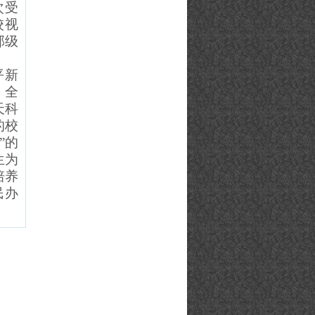
次受
校视
部级
平新
，全
天科
的校
”的
生为
培养
民办