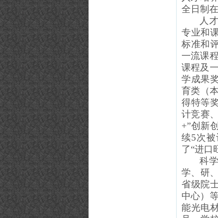
全日制
人
专业和
标准和
一流课程
课程及一
学成果奖
育类（
得特等
计竞赛、
+”创新
续5次
了“进口
科
学、研
省级院
中心）等
能光电