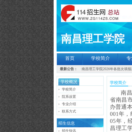
南昌理工学院
首页
学校简介
专
最新公告：
·
南昌理工学院2026年各批次填报
学校概况
学校简介
学校简介
南昌
院系设置
省南昌
专业介绍
办普通本
联系方式
001年
05年
招生信息
昌理工学
招生快讯