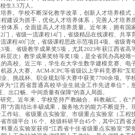
在校生
3.3万
人。
才培养。学校不断深化教学改革，创新人才培养模式
课程建设为抓手，优化人才培养体系，完善人才培养
评价体系，全面提高人才培养质量。近年来，拥有国
2门，省级一流课程14门，省级精品在线课程、共享
流课程40门次，省级课程思政示范项目4项、
省级青
3项、
省级教学成果奖5项
，
尤其2023年获江西省高
本科层次）教学成果奖特等奖1项，是全省民办高校唯
奖的高校
。
近三年，学生在大学生数学建模竞赛、电
机器人大赛、ACM-ICPC等省级以上学科竞赛和“互
创业、挑战杯、职业规划等大赛中获奖7700余项。
学
被评为“江西省普通高校毕业生就业工作先进单位”，
旺、出口畅、中间质量有保障”的喜人局面。
学研究。近年来，学校坚持产教融合、科教融汇，在“
、用”方面结出丰硕成果，服务地方的能力不断提升。
士工作站、省级重点实验室、市级重点实验室（工程
省市级平台 16 个、校级科研平台45个，其中江西省
材料重点实验室获得“江西省十佳省级重点实验室”荣