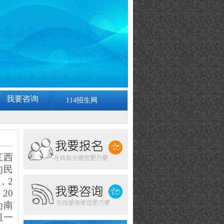
我要咨询
114招生网
江西
的民
，2
20
为南
组一