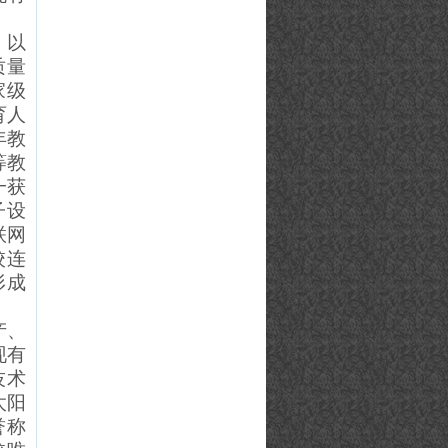
，以
质量
家级
育人
年教
等教
一获
子设
联网
校连
形成
产、
现有
技术
太阳
誉称