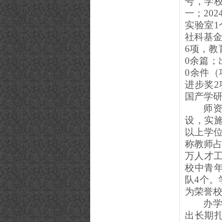
号，学
一
；
20
实验室1
社科基金
6项
，
教
0余篇；
0余
件（
进步奖
国产学研
师
设，
实
以上学位
称教师占比
万人才工
校中青
队4个
为荣誉
办学
出长期