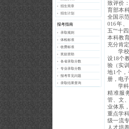
致评价：
招生简章
育部本
招生计划
全国示
016年
报考指南
五”“十
录取规则
本科教
体检标准
充分肯
收费标准
学校
奖励资助
设18个
各省录取分数
验（实训
专业录取分数
地1个
报考常见问题
册，电子
录取结果查询
学
精准服务
管、文
业体系，
重点学科
级一流专
人才培养