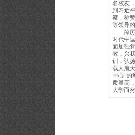
名校友
到习近
察，称赞
等领导
踔
时代中
面加强
教，兴我
训，弘扬
载人航
中心”
质量高
大学而