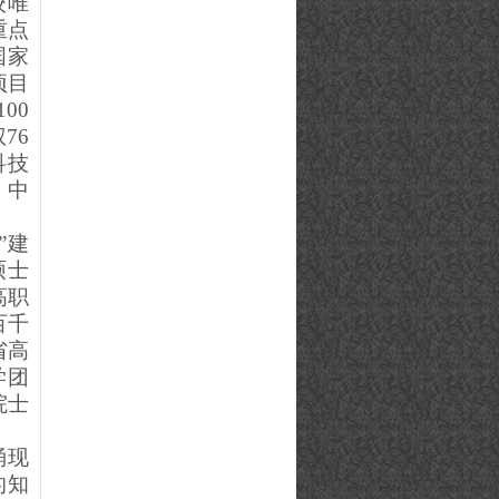
校唯
重点
国家
项目
10
0
76
科技
，中
”建
硕士
高职
百千
省高
学团
院士
涌现
的知