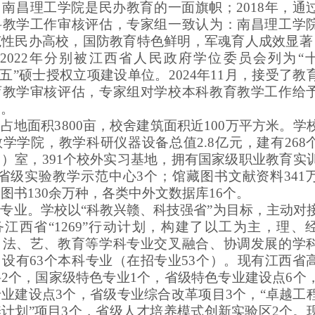
南昌理工学院是民办教育的一面旗帜；2018年，通
科教学工作审核评估，专家组一致认为：南昌理工学
范性民办高校，国防教育特色鲜明，军魂育人成效显著
、2022年分别被江西省人民政府学位委员会列为“
四五”硕士授权立项建设单位。
2024年11月，接受了教
育教学审核评估，专家组对学校本科教育教学工作给
定。
占地面积3
8
00亩，校舍建筑面积
近100
万平方米。学
教学学院，教学科研仪器设备总值2.
8
亿元，建有268
）室，391个校外实习基地，拥有国家级职业教育实
，省级实验教学示范中心3个
；
馆藏图书文献资料34
1
图书130余万种，各类中外文数据库16个。
科专业。
学校
以“科教兴赣、科技强省”为目标，主动对
江西省“1269”行动计划，构建
了
以工为主，理、
、法、艺、教育等学科专业交叉融合、协调发展的学
设有63个本科专业（在招专业53个）。
现有江西省
2个，国家级特色专业1个，省级特色专业建设点6个
业建设点3个，省级专业综合改革项目3个，“卓越工
计划”项目3个，省级人才培养模式创新实验区2个
。