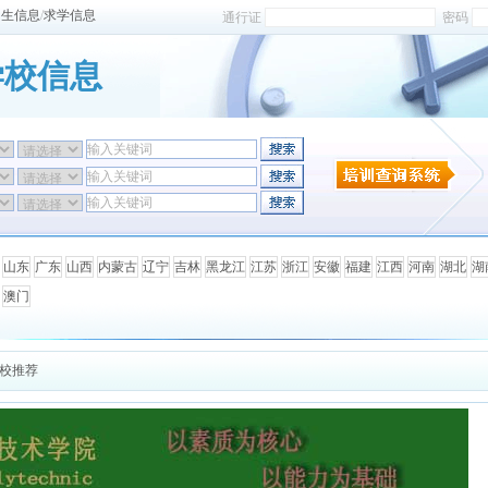
招生信息
/
求学信息
通行证
密码
学校信息
山东
广东
山西
内蒙古
辽宁
吉林
黑龙江
江苏
浙江
安徽
福建
江西
河南
湖北
湖
澳门
院校推荐