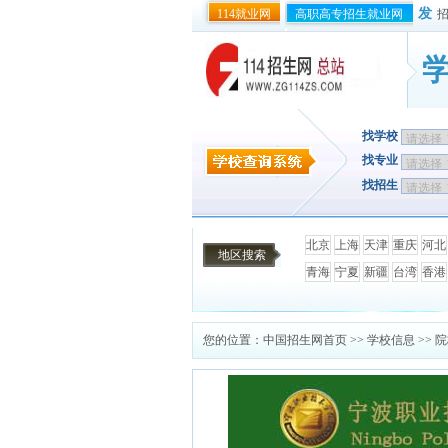
发
114就业网
高职高专招生就业网
找学校
找专业
找招生
北京
上海
天津
重庆
河北
地区搜索
青海
宁夏
新疆
台湾
香港
您的位置：
中国招生网首页
>>
学校信息
>> 