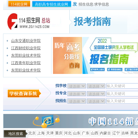
发
114就业网
高职高专招生就业网
招生信息
/
求学信息
报考指南
山东交通职业学院
江西财经职业学院
东莞职业技术学院
江西青年职业学院
东莞职业技术学院
找学校
找专业
找招生
北京
上海
天津
重庆
河北
山东
广东
山西
内蒙古
辽宁
吉林
黑龙
地区搜索