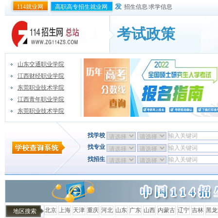
发
114就业网
高职高专招生就业网
招生信息
/
求学信息
考试政策
山东交通职业学院
江西财经职业学院
东莞职业技术学院
江西青年职业学院
东莞职业技术学院
找学校
找专业
找招生
北京
上海
天津
重庆
河北
山东
广东
山西
内蒙古
辽宁
吉林
黑龙
地区搜索