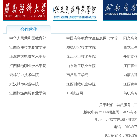
合作伙伴
中华人民共和国教育部
中国高等教育学生信息网（学信
阳光高
江西应用技术职业学院
网）
顺德职业技术学院
黑龙江
上海东方电影艺术学院
九江职业技术学院
开封文
江西机电职业技术学院
山东理工职业学院
江西青
健雄职业技术学院
南昌理工学院
内蒙古
武汉城市职业学院
江西财经职业学院
江西青
江西旅游商贸职业学院
114就业网
高职高
关于我们
|
会员服务
|
广
版权所有 © 114招生网 - 20
地址：北京市东城区胜古中路
电话：010-80
ICP备案号：
京ICP备