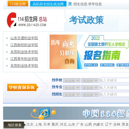
发
114就业网
高职高专招生就业网
招生信息
/
求学信息
考试政策
山东交通职业学院
江西财经职业学院
东莞职业技术学院
江西青年职业学院
东莞职业技术学院
找学校
找专业
找招生
北京
上海
天津
重庆
河北
山东
广东
山西
内蒙古
辽宁
吉林
黑龙
地区搜索