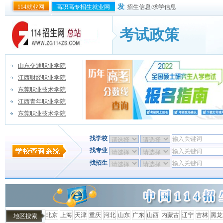
发
114就业网
高职高专招生就业网
招生信息
/
求学信息
考试政策
山东交通职业学院
江西财经职业学院
东莞职业技术学院
江西青年职业学院
东莞职业技术学院
找学校
找专业
找招生
北京
上海
天津
重庆
河北
山东
广东
山西
内蒙古
辽宁
吉林
黑龙
地区搜索