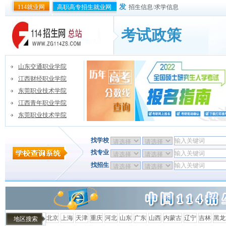
发
114就业网
高职高专招生就业网
招生信息
/
求学信息
考试政策
山东交通职业学院
江西财经职业学院
东莞职业技术学院
江西青年职业学院
东莞职业技术学院
找学校
找专业
找招生
北京
上海
天津
重庆
河北
山东
广东
山西
内蒙古
辽宁
吉林
黑龙
地区搜索