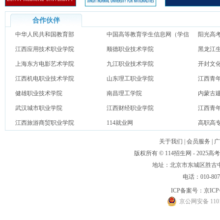
合作伙伴
中华人民共和国教育部
中国高等教育学生信息网（学信
阳光高
江西应用技术职业学院
网）
顺德职业技术学院
黑龙江
上海东方电影艺术学院
九江职业技术学院
开封文
江西机电职业技术学院
山东理工职业学院
江西青
健雄职业技术学院
南昌理工学院
内蒙古
武汉城市职业学院
江西财经职业学院
江西青
江西旅游商贸职业学院
114就业网
高职高
关于我们
|
会员服务
|
广
版权所有 © 114招生网 - 20
地址：北京市东城区胜古中路
电话：010-80
ICP备案号：
京ICP
京公网安备 1101