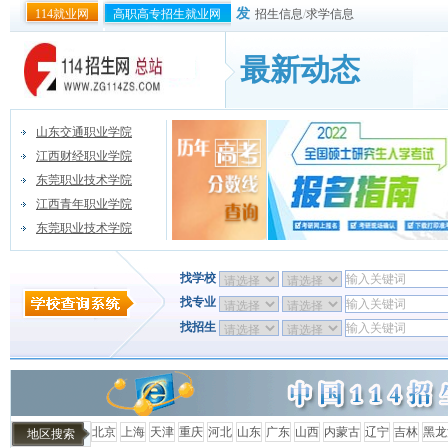
发
114就业网
高职高专招生就业网
招生信息
/
求学信息
最新动态
山东交通职业学院
江西财经职业学院
东莞职业技术学院
江西青年职业学院
东莞职业技术学院
找学校
找专业
找招生
北京
上海
天津
重庆
河北
山东
广东
山西
内蒙古
辽宁
吉林
黑龙
地区搜索