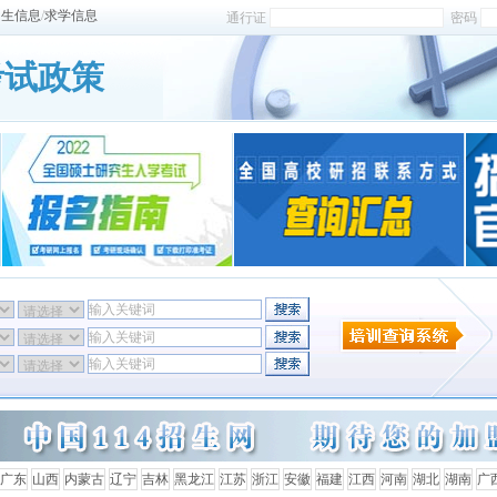
招生信息
/
求学信息
通行证
密码
考试政策
广东
山西
内蒙古
辽宁
吉林
黑龙江
江苏
浙江
安徽
福建
江西
河南
湖北
湖南
广