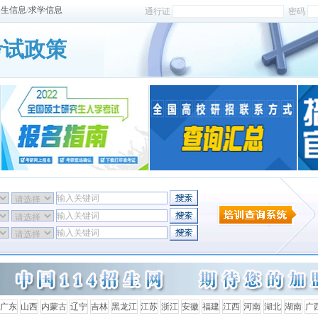
招生信息
/
求学信息
通行证
密码
考试政策
广东
山西
内蒙古
辽宁
吉林
黑龙江
江苏
浙江
安徽
福建
江西
河南
湖北
湖南
广