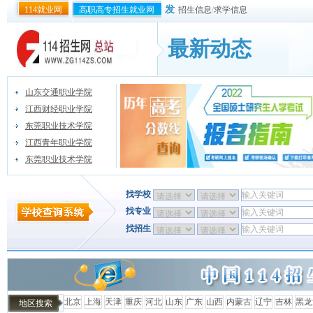
发
114就业网
高职高专招生就业网
招生信息
/
求学信息
最新动态
山东交通职业学院
江西财经职业学院
东莞职业技术学院
江西青年职业学院
东莞职业技术学院
找学校
找专业
找招生
北京
上海
天津
重庆
河北
山东
广东
山西
内蒙古
辽宁
吉林
黑龙
地区搜索