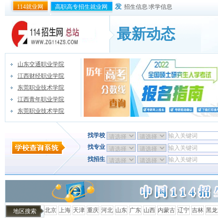
发
114就业网
高职高专招生就业网
招生信息
/
求学信息
最新动态
山东交通职业学院
江西财经职业学院
东莞职业技术学院
江西青年职业学院
东莞职业技术学院
找学校
找专业
找招生
北京
上海
天津
重庆
河北
山东
广东
山西
内蒙古
辽宁
吉林
黑龙
地区搜索