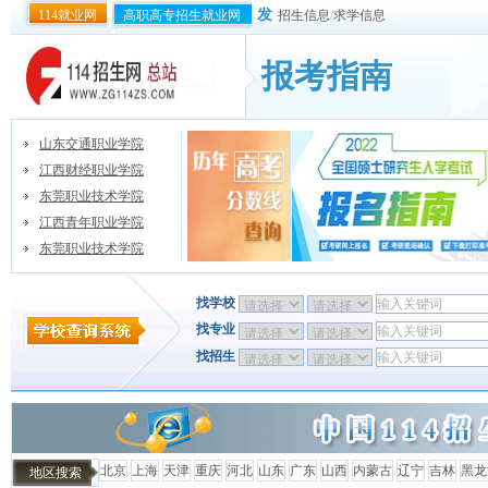
发
114就业网
高职高专招生就业网
招生信息
/
求学信息
报考指南
山东交通职业学院
江西财经职业学院
东莞职业技术学院
江西青年职业学院
东莞职业技术学院
找学校
找专业
找招生
北京
上海
天津
重庆
河北
山东
广东
山西
内蒙古
辽宁
吉林
黑龙
地区搜索