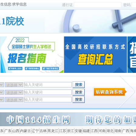
招生信息
/
求学信息
通行证
密码
11院校
东
广东
山西
内蒙古
辽宁
吉林
黑龙江
江苏
浙江
安徽
福建
江西
河南
湖北
湖南
广西
海