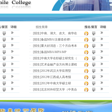
名/留言
详细
招生简章
报名/留言
详细
·
[招生]
中南、湖大、农大、南华在
·
[招生]
备战MBA\注册造价师\
·
[招生]
重大好消息：三个月自考本
·
[招生]
备战MBA\MPA\MP
·
[招生]
中南大学在职硕士研究生（
·
[招生]
艺术金融产业方向博士课程
·
[招生]
2012年武汉大学应用型
·
[招生]
2012年江西成人高考报
·
[招生]
2012年中南大学硕士研
·
[招生]
北京对外经贸大学（中美合