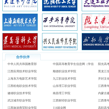
合作伙伴
中华人民共和国教育部
中国高等教育学生信息网（学信
阳光高
江西应用技术职业学院
网）
顺德职业技术学院
黑龙江
上海东方电影艺术学院
九江职业技术学院
开封文
江西机电职业技术学院
山东理工职业学院
江西青
健雄职业技术学院
南昌理工学院
内蒙古
武汉城市职业学院
江西财经职业学院
江西青
江西旅游商贸职业学院
114就业网
高职高