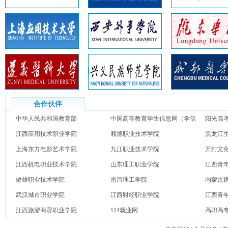
合作伙伴
中华人民共和国教育部
中国高等教育学生信息网（学信
阳光高
江西应用技术职业学院
网）
顺德职业技术学院
黑龙江
上海东方电影艺术学院
九江职业技术学院
开封文
江西机电职业技术学院
山东理工职业学院
江西青
健雄职业技术学院
南昌理工学院
内蒙古
武汉城市职业学院
江西财经职业学院
江西青
江西旅游商贸职业学院
114就业网
高职高