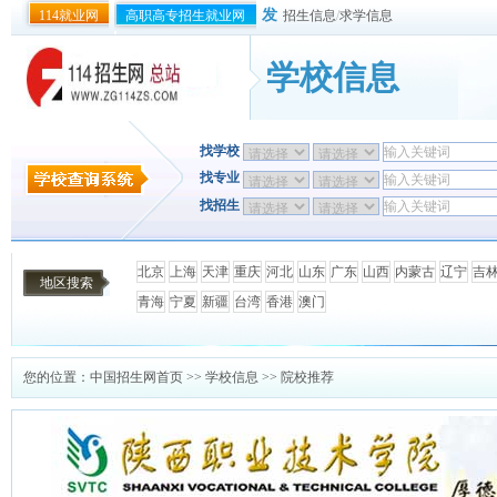
发
114就业网
高职高专招生就业网
招生信息
/
求学信息
学校信息
找学校
找专业
找招生
北京
上海
天津
重庆
河北
山东
广东
山西
内蒙古
辽宁
吉
地区搜索
青海
宁夏
新疆
台湾
香港
澳门
您的位置：
中国招生网首页
>>
学校信息
>> 院校推荐