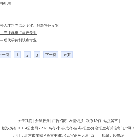
直播电商
务
 本科人才培养试点专业、校级特色专业
-- 专业群重点建设专业
-- 现代学徒制试点专业
上一页
1
下一页
末页
2
3
关于我们
|
会员服务
|
广告招商
|
友情链接
|
联系我们
|
站点留言
|
版权所有 © 114招生网 - 2025高考-中考-成考-自考-招生-知名招生考试信息门户网！
地址：北京市东城区胜古中路1号蓝宝商务大厦402 邮编：100029