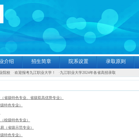
业介绍
招生简章
院系设置
录取原则
业院校
·
欢迎报考九江职业大学！
·
九江职业大学2024年各省高招录取
计（省级特色专业、省级双高优势专业）
校级特色专业）
理
理（校级特色专业）
贸易（省级示范专业）
校级特色专业）