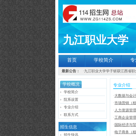
九江职业大学
首页
学校简介
专
最新公告：
·
九江职业大学学子斩获江西省职
学校概况
专业介绍
学校简介
·
大数据与会
院系设置
·
市场营销（
专业介绍
·
人力资源管
联系方式
·
工商企业管
·
国际经济与
招生信息
·
电子商务（
招生快讯