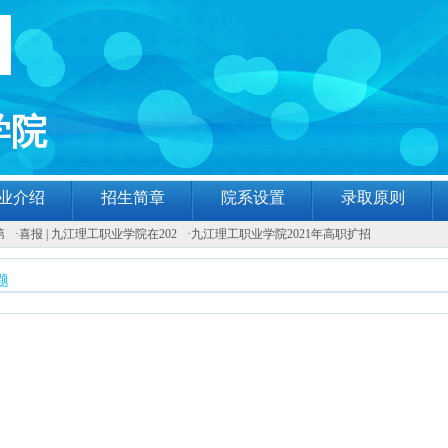
学院
业介绍
招生简章
院系设置
录取原则
第
·
喜报 | 九江理工职业学院在202
·
九江理工职业学院2021年高职扩招
题