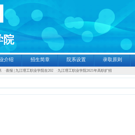
学院
业介绍
招生简章
院系设置
录取原则
第
·
喜报 | 九江理工职业学院在202
·
九江理工职业学院2021年高职扩招