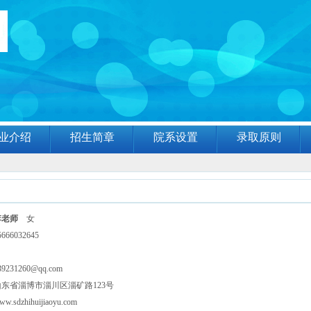
业介绍
招生简章
院系设置
录取原则
李老师
女
66032645
39231260@qq.com
东省淄博市淄川区淄矿路123号
ww.sdzhihuijiaoyu.com