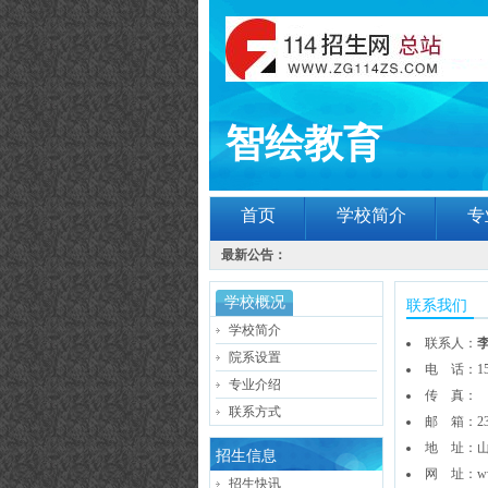
智绘教育
首页
学校简介
专
最新公告：
学校概况
联系我们
学校简介
联系人：
院系设置
电 话：156
专业介绍
传 真：
联系方式
邮 箱：
2
地 址：山
招生信息
网 址：
w
招生快讯