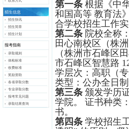
联系方式
第一条
根据《中
和国高等 教育法
招生信息
招生快讯
合学校招生工作实
招生简章
第二条
院校全称
招生计划
田心南校区（株洲市
报考指南
（株洲市石峰区田心
录取规则
市石峰区智慧路 1
体检标准
收费标准
学层次：高职（专科）
奖励资助
类型：公办全日制
各省录取分数
第三条
颁发学历
专业录取分数
报考常见问题
学院。 证书种类
录取结果查询
书。
第四条
学校招生