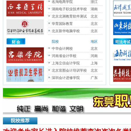
名淘电商学院
浙江
湖南电子职业技术学校
湖南
北京北测教育软件测试
北京
华育国际教育
北京
北京新华电脑学校
北京
院校
地区
财 会
司法考试
中华会计网校
北京
河南省会计学校
河南
上海立信会计学院
上海
北京宣图会计培训学校
北京
深圳会计进修学院
广东
院校推荐