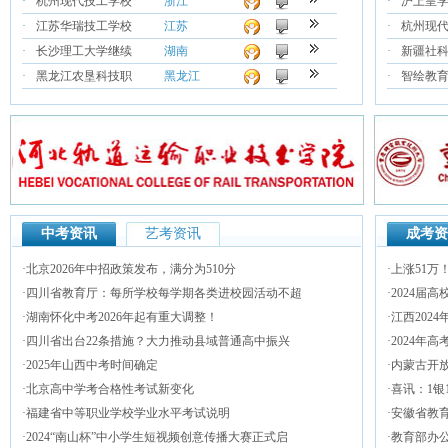
·
杭州现代技工学校
浙江
·
沪上皇
·
江苏华瑞技工学校
江苏
·
杭州现
·
长沙理工大学继续
湖南
·
新疆社
·
黑龙江农垦科技职
黑龙江
·
智绘教
中考资讯
艺考资讯
成考资
·
北京2026年中招政策发布，满分为510分
·
上涨51万！
·
四川省教育厅：每所学校每学期各类进校园活动不超
·
2024届
·
湖南怀化中考2026年起有重大调整！
·
江西202
·
四川省出台22条措施？大力推动县域普通高中振兴
·
2024年
·
2025年山西中考时间确定
·
内蒙古开
·
北京高中学考合格性考试新变化
·
喜讯：1银
·
福建省中等职业学校学业水平考试说明
·
安徽省教育
·
2024“南山杯”中小学生短视频创意传播大赛正式启
·
教育部办公