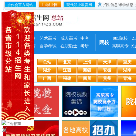
发
协作会官方网站
114就业网
现代职业教育网
招生信息
/
求学信息
普通高考
艺术高考
成人高考
中考
985院校
2
资讯
院校
远程教育
自学考试
在职硕士
考研
高职高专
民
总站
北京
上海
天津
重庆
地方分站
湖北
江西
新疆
安徽
湖南
广西
福建
四川
贵州
青海