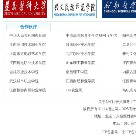
合作伙伴
中华人民共和国教育部
中国高等教育学生信息网（学信
阳光高
江西应用技术职业学院
网）
顺德职业技术学院
黑龙江
上海东方电影艺术学院
九江职业技术学院
开封文
江西机电职业技术学院
山东理工职业学院
江西青
健雄职业技术学院
南昌理工学院
内蒙古
武汉城市职业学院
江西财经职业学院
江西青
江西旅游商贸职业学院
114就业网
高职高
关于我们
|
会员服务
|
广
版权所有 © 114招生网 - 20
地址：北京市东城区胜古中路
电话：010-80
ICP备案号：
京ICP备1