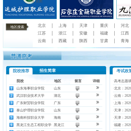
X 关闭
北京
上海
天津
重庆
河北
地区搜索
江苏
浙江
安徽
福建
江西
云南
西藏
陕西
甘肃
青海
招生简章
院校推荐
考试政
院校
地区
留言
详细
·
高考志愿
1
山东海事职业学院
山东
·
北京：202
2
武汉职业技术大学
湖北
·
云南：20
3
广东财贸职业学院
广东
·
上海：20
4
泰山护理职业学院
山东
·
天津：20
5
海南科技职业大学
海南
·
天津：20
6
黑龙江生态工程职业学
黑龙江
·
福建：20