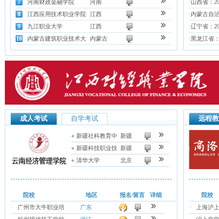
7
河南财政金融学院
河南
·
山西省：2
8
江西应用技术职业学院
江西
·
内蒙古自治
9
九江职业大学
江西
·
辽宁省：2
10
内蒙古建筑职业技术大
内蒙古
·
黑龙江省：
成人考试
自学考试
远程教
新疆社科教育中
新疆
新疆科技职业技
新疆
清华大学
北京
院校
地区
报名/留言
详细
院校
·
广州市大牛职业培
广东
·
上海沪