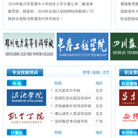
·
2024年银川市普通中小学招生入学方案公布，解读来
·
紧随教育
·
教育部、财政部：2024年全国计划招聘特岗教师3.7万
·
国家老年
·
陕西全面取消普通高中跨市招生！
·
职业院校
专业技能培训
管理
|
技能
|
才艺
职业资
院校
地区
外 语
职业资格
北京新东方学校
北京
昆明匹克外国语培训中
北京
济南扬格外语培训学校
北京
佛山成年人英语培训班
北京
深圳雅思考试辅导班
广东
院校
地区
计算机
学历学位